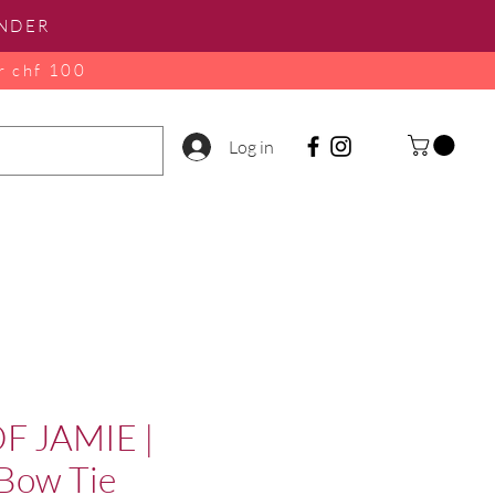
INDER
r chf 100
Log in
F JAMIE |
 Bow Tie