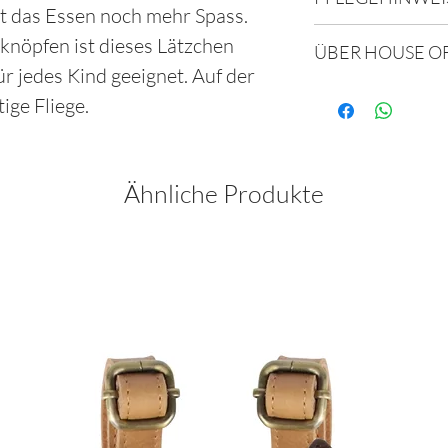
OEKO-TEX zertifi
t das Essen noch mehr Spass.
Schonende Masch
knöpfen ist dieses Lätzchen
ÜBER HOUSE OF
nach aussen mit 
r jedes Kind geeignet. Auf der
nicht bleichen / 
House of Jamie is
ige Fliege.
das verspielte Wo
sowie Kleidung f
bis 10 Jahren anb
Ähnliche Produkte
wurde mit viel Li
Eine zeitlose Koll
minimalistischen
raffinierten Print
Unkomplizierte Ba
erhältlich sind un
Designs und Farb