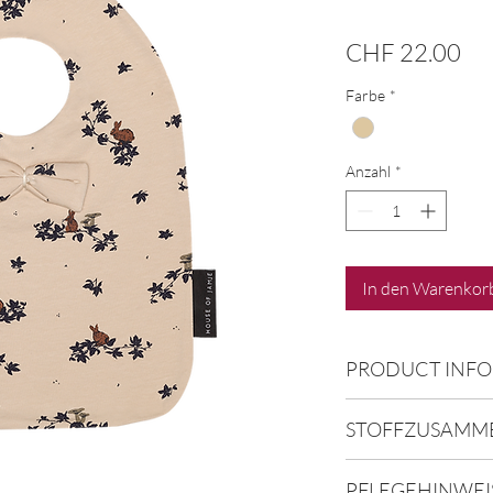
Pre
CHF 22.00
Farbe
*
Anzahl
*
In den Warenkor
PRODUCT INFO
Abmessungen: 32
STOFFZUSAMM
95% Bio-Baumwoll
PFLEGEHINWEI