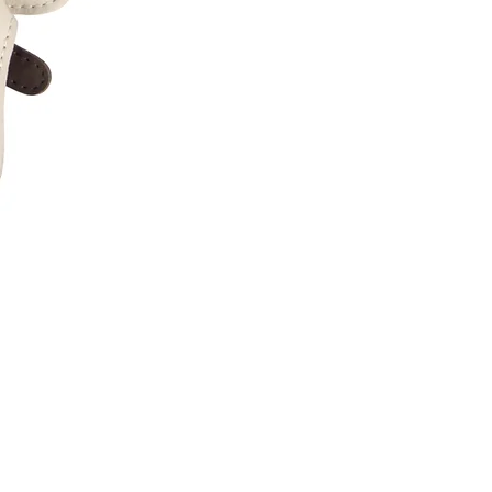
Donsje
|
Woodsy
Backpack
|
Hedgehog
|
Ivory
Classic
Leather