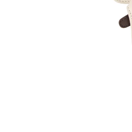
Donsje
|
Mur
Backpack
|
Bee
|
Camel
Classic
Leather