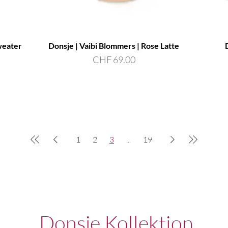
weater
Donsje | Vaibi Blommers | Rose Latte
Preis
CHF 69.00
1
2
3
...
19
Donsje Kollektion