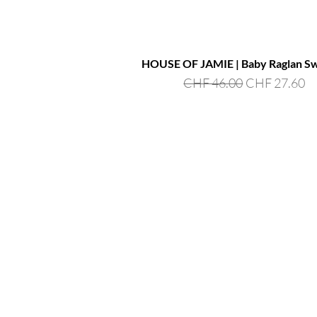
HOUSE OF JAMIE | Baby Raglan S
Standardpreis
Sale-Preis
CHF 46.00
CHF 27.60