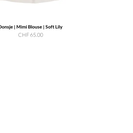
Donsje | Mimi Blouse | Soft Lily
Preis
CHF 65.00