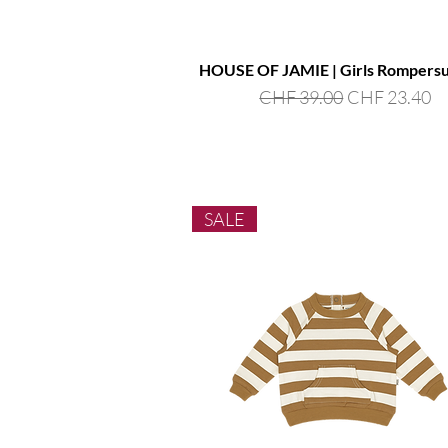
HOUSE OF JAMIE | Girls Rompersui
Standardpreis
Sale-Preis
CHF 39.00
CHF 23.40
SALE