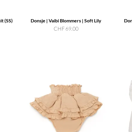
t (SS)
Donsje | Vaibi Blommers | Soft Lily
Don
Preis
CHF 69.00