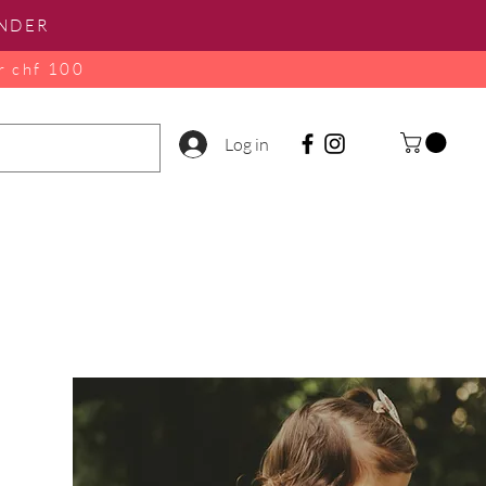
INDER
r chf 100
Log in