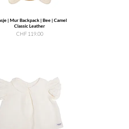
sje | Mur Backpack | Bee | Camel
Classic Leather
Preis
CHF 119.00