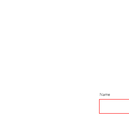
|
Camel
Classic
Leather
Name