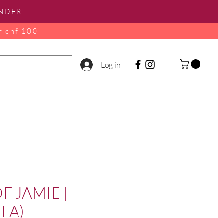
INDER
r chf 100
Log in
F JAMIE |
(LA)