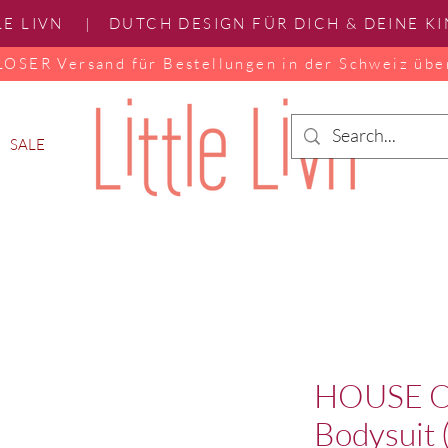
LE LIVN | DUTCH DESIGN FÜR DICH & DEINE K
SER Versand für Bestellungen in der Schweiz übe
SALE
HOUSE O
Bodysuit 