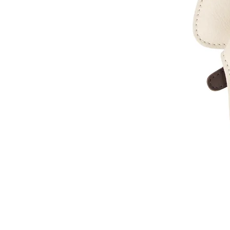
Donsje
|
Mur
Backpack
|
Bee