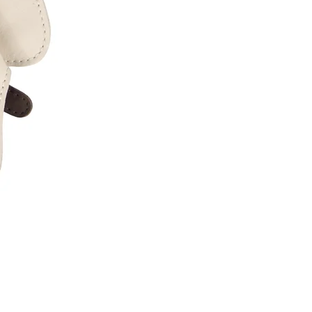
Donsje
|
Woodsy
Backpack
|
Hedgehog