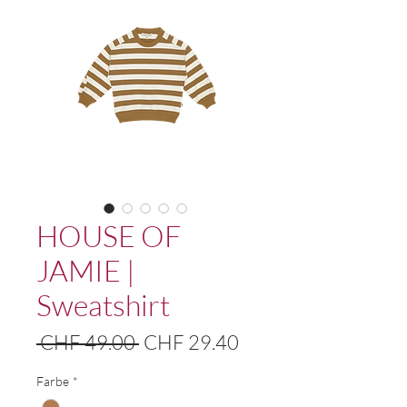
HOUSE OF
JAMIE |
Sweatshirt
Standardpreis
Sale-
 CHF 49.00 
CHF 29.40
Preis
Farbe
*