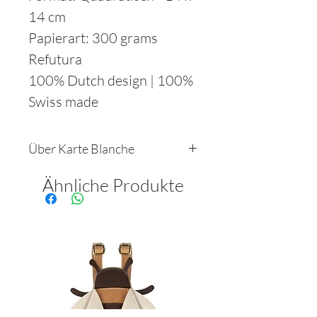
14 cm
Papierart: 300 grams
Refutura
100% Dutch design | 100%
Swiss made
Über Karte Blanche
Alle Karten, Umschläge und
Ähnliche Produkte
Schliesskleber sind aus Papier
mit der FSC-Zertifizierung
hergestellt. Der Druck wird von
hochwertigen Druckereien in
der Schweiz
durchgeführt. 100% Dutch
Design, 100% Swiss made.