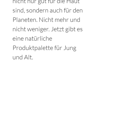
nicht nur gut für die Haut
sind, sondern auch für den
Planeten
.
Nicht mehr und
nicht weniger. Jetzt gibt es
eine natürliche
Produktpalette für Jung
und Alt.
PRODUCT INFO
Verpackung: Die Verpackung
Ähnliche Produkte
besteht aus Bio-Plastik,
hergestellt aus Zuckerrohr.
Dies spart etwa 55 Gramm
CO2 pro Tube im Vergleich zu
einer normalen Plastiktube.