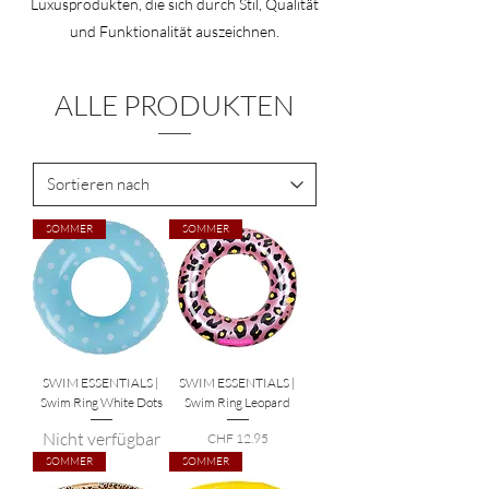
Luxusprodukten, die sich durch Stil, Qualität
und Funktionalität auszeichnen.
ALLE PRODUKTEN
SOMMER
SOMMER
SWIM ESSENTIALS |
SWIM ESSENTIALS |
Swim Ring White Dots
Swim Ring Leopard
Nicht verfügbar
Preis
CHF 12.95
SOMMER
SOMMER