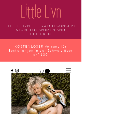
LITTLE LIVN | DUTCH CONCEPT
STORE FOR WOMEN AND
CHILDREN
KOSTENLOSER Versand für
Bestellungen in der Schweiz über
chf 100