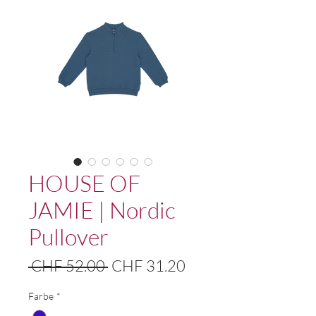
HOUSE OF
JAMIE | Nordic
Pullover
Standardpreis
Sale-
 CHF 52.00 
CHF 31.20
Preis
Farbe
*