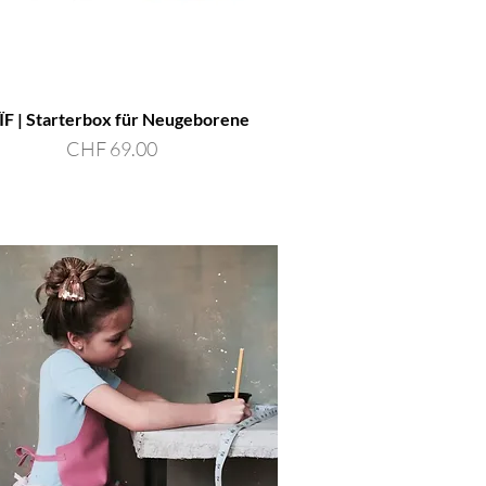
F | Starterbox für Neugeborene
Preis
CHF 69.00