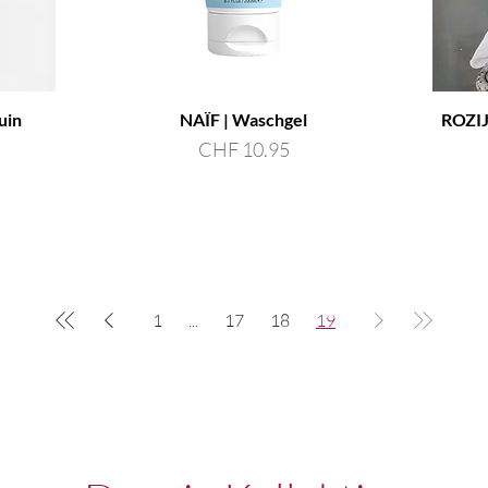
uin
NAÏF | Waschgel
ROZIJ
Preis
CHF 10.95
1
...
17
18
19