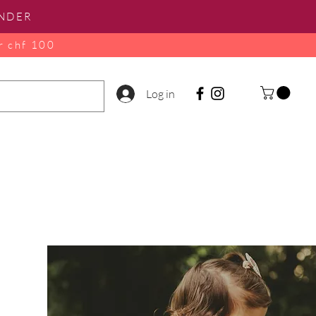
INDER
r chf 100
Log in