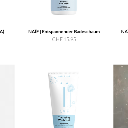
A)
NAÏF | Entspannender Badeschaum
NAÏ
Preis
CHF 15.95